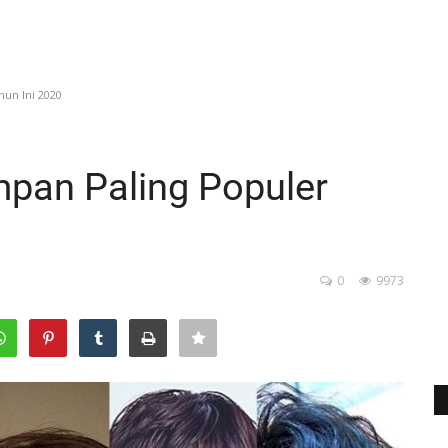
un Ini 2020
mpan Paling Populer
0
9973