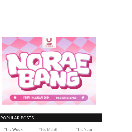
POPULAR POSTS
This Week
This Month
This Year