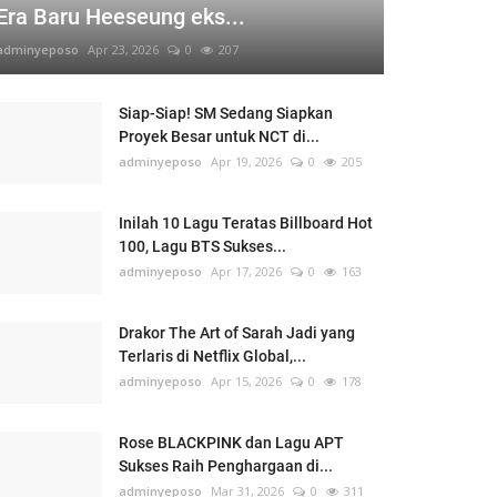
Era Baru Heeseung eks...
adminyeposo
Apr 23, 2026
0
207
Siap-Siap! SM Sedang Siapkan
Proyek Besar untuk NCT di...
adminyeposo
Apr 19, 2026
0
205
Inilah 10 Lagu Teratas Billboard Hot
100, Lagu BTS Sukses...
adminyeposo
Apr 17, 2026
0
163
Drakor The Art of Sarah Jadi yang
Terlaris di Netflix Global,...
adminyeposo
Apr 15, 2026
0
178
Rose BLACKPINK dan Lagu APT
Sukses Raih Penghargaan di...
adminyeposo
Mar 31, 2026
0
311