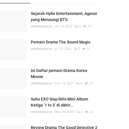
Sejarah Hybe Entertainment, Agensi
yang Menaungi BTS
adminyeposo
Jan 25, 2023
0
35
Pemain Drama The Sound Magic
adminyeposo
Jul 13, 2022
0
31
Ini Daftar pemain Drama Korea
Mouse
adminyeposo
Dec 15, 2021
0
24
Suho EXO Siap Rilis Mini Album
Ketiga ‘1 to 3’ di Akhir...
adminyeposo
May 26, 2024
0
22
Review Drama The Good Detective 2