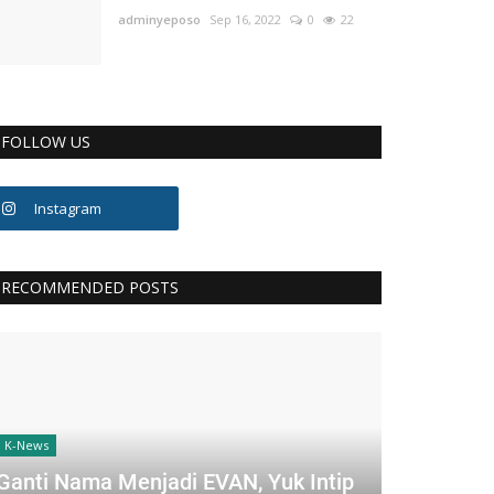
adminyeposo
Sep 16, 2022
0
22
FOLLOW US
Instagram
RECOMMENDED POSTS
K-News
Ganti Nama Menjadi EVAN, Yuk Intip