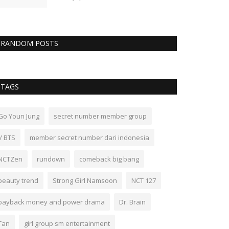
RANDOM POSTS
TAGS
Go Youn Jung
secret number member group
V BTS
member secret number dari indonesia
NCTZen
rundown
comeback big bang
beauty trend
Strong Girl Namsoon
NCT 127
payback money and power drama
Dr. Brain
Tan
girl group sm entertainment