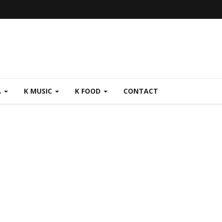
A
K MUSIC
K FOOD
CONTACT