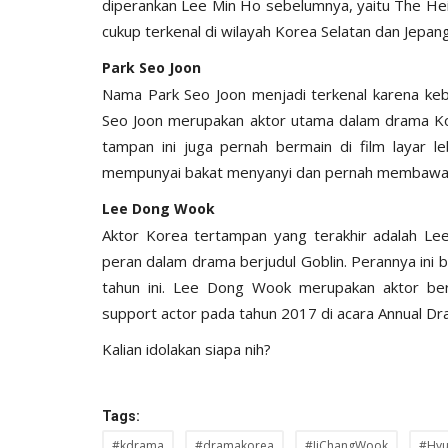
diperankan Lee Min Ho sebelumnya, yaitu The Hei
cukup terkenal di wilayah Korea Selatan dan Jepang
Park Seo Joon
Nama Park Seo Joon menjadi terkenal karena keb
Seo Joon merupakan aktor utama dalam drama Kore
tampan ini juga pernah bermain di film layar l
mempunyai bakat menyanyi dan pernah membawak
Lee Dong Wook
Aktor Korea tertampan yang terakhir adalah L
peran dalam drama berjudul Goblin. Perannya ini
tahun ini. Lee Dong Wook merupakan aktor be
support actor pada tahun 2017 di acara Annual Dr
Kalian idolakan siapa nih?
Tags:
#kdrama
#dramakorea
#JiChangWook
#Hyu