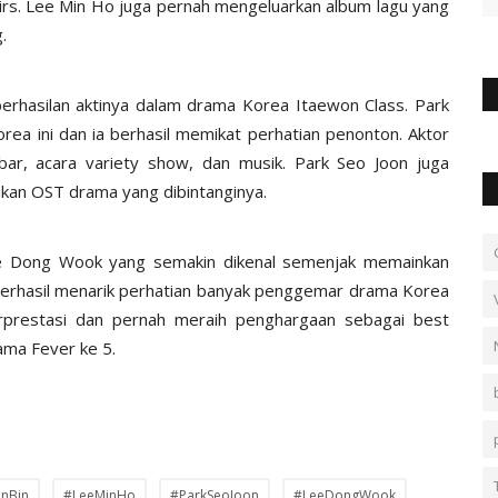
rs. Lee Min Ho juga pernah mengeluarkan album lagu yang
.
erhasilan aktinya dalam drama Korea Itaewon Class. Park
a ini dan ia berhasil memikat perhatian penonton. Aktor
ebar, acara variety show, dan musik. Park Seo Joon juga
an OST drama yang dibintanginya.
ee Dong Wook yang semakin dikenal semenjak memainkan
 berhasil menarik perhatian banyak penggemar drama Korea
rprestasi dan pernah meraih penghargaan sebagai best
ama Fever ke 5.
nBin
#LeeMinHo
#ParkSeoJoon
#LeeDongWook