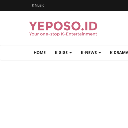
K Music
HOME
K GIGS
K-NEWS
K DRAM