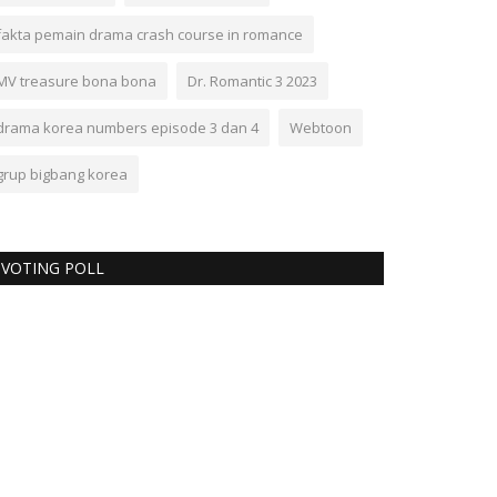
fakta pemain drama crash course in romance
MV treasure bona bona
Dr. Romantic 3 2023
drama korea numbers episode 3 dan 4
Webtoon
grup bigbang korea
VOTING POLL