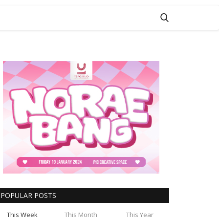
POPULAR POSTS
This Week
This Month
This Year