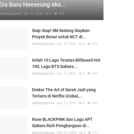
Era Baru Heeseung eks...
adminyeposo
Apr 23, 2026
0
208
Siap-Siap! SM Sedang Siapkan
Proyek Besar untuk NCT di...
adminyeposo
Apr 19, 2026
0
207
Inilah 10 Lagu Teratas Billboard Hot
100, Lagu BTS Sukses...
adminyeposo
Apr 17, 2026
0
164
Drakor The Art of Sarah Jadi yang
Terlaris di Netflix Global,...
adminyeposo
Apr 15, 2026
0
182
Rose BLACKPINK dan Lagu APT
Sukses Raih Penghargaan di...
adminyeposo
Mar 31, 2026
0
315