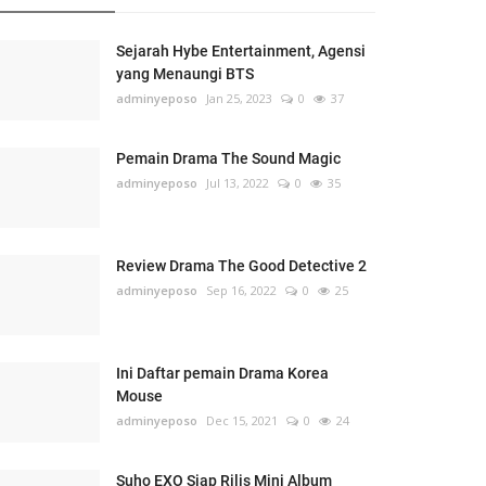
Sejarah Hybe Entertainment, Agensi
yang Menaungi BTS
adminyeposo
Jan 25, 2023
0
37
Pemain Drama The Sound Magic
adminyeposo
Jul 13, 2022
0
35
Review Drama The Good Detective 2
adminyeposo
Sep 16, 2022
0
25
Ini Daftar pemain Drama Korea
Mouse
adminyeposo
Dec 15, 2021
0
24
Suho EXO Siap Rilis Mini Album