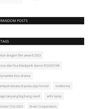
RANDOM POSTS
TAGS
blue dragon film award 2023
rose dan lisa blackpink dance ROCKSTAR
Dynamite Kiss drama
tempat wisata di pulau jeju korsel
visitkorea
lagu taeyang big bang seed
artis kpop
Doctor Cha 2023
Brain Cooperation