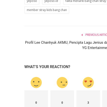
yeposo
yeposo.id
fakta menarik bang chan stray 
member stray kids bang chan
PREVIOUS ARTI
Profil Lee Chanhyuk AKMU, Pencipta Lagu Jenius da
YG Entertainme
WHAT'S YOUR REACTION?
0
0
3