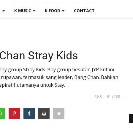
A
K MUSIC
K FOOD
CONTACT
Chan Stray Kids
oy group Stray Kids. Boy group besutan JYP Ent ini
l rupawan, termasuk sang leader, Bang Chan. Bahkan
spiratif utamanya untuk Stay.
0
3198