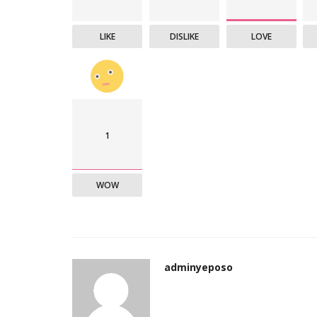
LIKE
DISLIKE
LOVE
1
WOW
adminyeposo