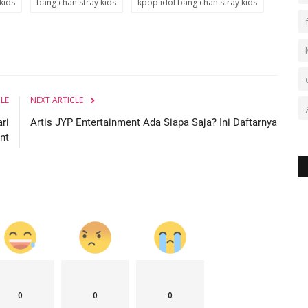
kids
bang chan stray kids
kpop idol bang chan stray kids
CLE
NEXT ARTICLE
ri
Artis JYP Entertainment Ada Siapa Saja? Ini Daftarnya
nt
0
0
0