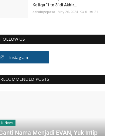
Ketiga ‘1 to 3’ di Akhir...
adminyeposo
May 26, 2024
0
21
FOLLOW US
Instagram
RECOMMENDED POSTS
K-News
Ganti Nama Menjadi EVAN, Yuk Intip