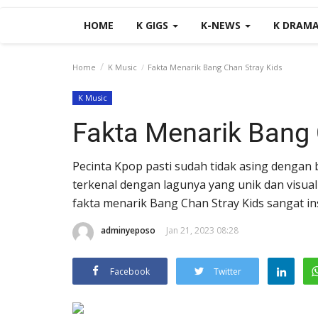
HOME
K GIGS
K-NEWS
K DRAM
Home
K Music
Fakta Menarik Bang Chan Stray Kids
K Music
Fakta Menarik Bang 
Pecinta Kpop pasti sudah tidak asing dengan b
terkenal dengan lagunya yang unik dan visua
fakta menarik Bang Chan Stray Kids sangat in
adminyeposo
Jan 21, 2023 08:28
Facebook
Twitter