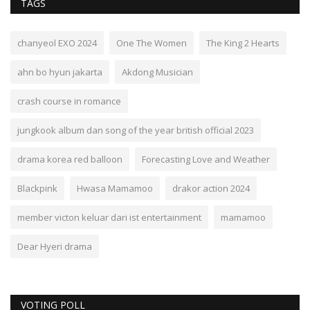
TAGS
chanyeol EXO 2024
One The Women
The King 2 Hearts
ahn bo hyun jakarta
Akdong Musician
crash course in romance
jungkook album dan song of the year british official 2023
drama korea red balloon
Forecasting Love and Weather
Blackpink
Hwasa Mamamoo
drakor action 2024
member victon keluar dari ist entertainment
mamamoo
Dear Hyeri drama
VOTING POLL