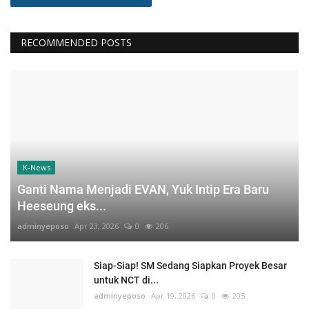
RECOMMENDED POSTS
K-News
Ganti Nama Menjadi EVAN, Yuk Intip Era Baru
Heeseung eks...
adminyeposo
Apr 23, 2026
0
206
Siap-Siap! SM Sedang Siapkan Proyek Besar
untuk NCT di...
adminyeposo
Apr 19, 2026
0
205