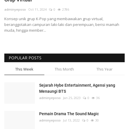
Register
adminyeposo
Oct 11, 2024
0
2786
Konsep unik grup K-Pop yang membawakan grup virtual,
beranggotakan campuran laki-laki dan perempuan, berisi mamah
muda, hingga member...
POPULAR POSTS
This Week
This Month
This Year
Sejarah Hybe Entertainment, Agensi yang
Menaungi BTS
adminyeposo
Jan 25, 2023
0
36
Pemain Drama The Sound Magic
adminyeposo
Jul 13, 2022
0
30