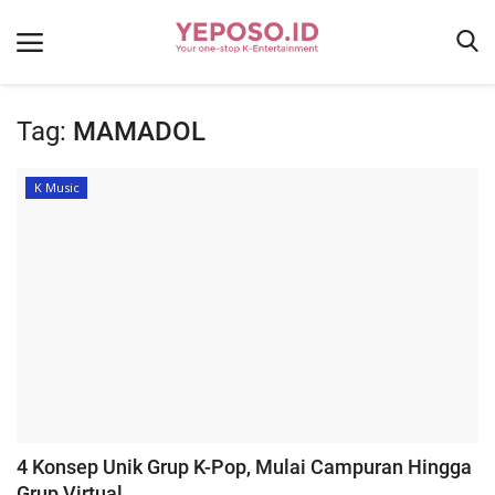
Tag:
MAMADOL
Home
K Music
Terms & Conditions
K Gigs
K-News
K Drama
K Music
K Food
Contact
4 Konsep Unik Grup K-Pop, Mulai Campuran Hingga
Login
Grup Virtual