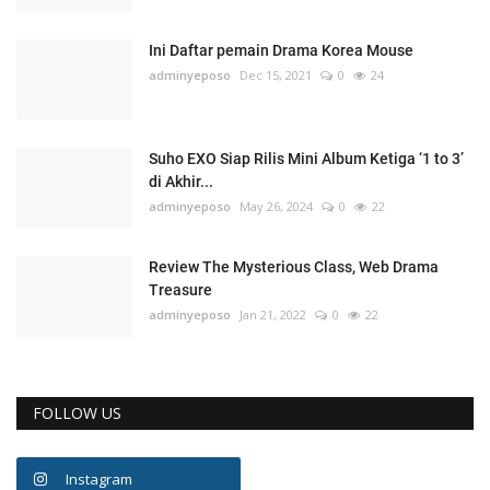
Ini Daftar pemain Drama Korea Mouse
adminyeposo
Dec 15, 2021
0
24
Suho EXO Siap Rilis Mini Album Ketiga ‘1 to 3’
di Akhir...
adminyeposo
May 26, 2024
0
22
Review The Mysterious Class, Web Drama
Treasure
adminyeposo
Jan 21, 2022
0
22
FOLLOW US
Instagram