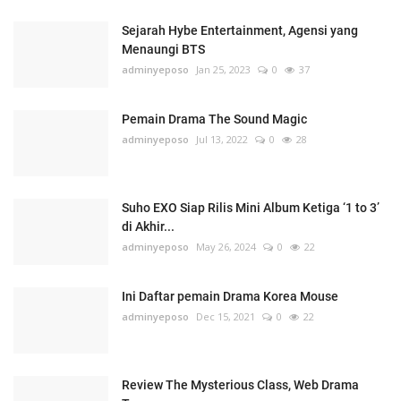
Sejarah Hybe Entertainment, Agensi yang
Menaungi BTS
adminyeposo
Jan 25, 2023
0
37
Pemain Drama The Sound Magic
adminyeposo
Jul 13, 2022
0
28
Suho EXO Siap Rilis Mini Album Ketiga ‘1 to 3’
di Akhir...
adminyeposo
May 26, 2024
0
22
Ini Daftar pemain Drama Korea Mouse
adminyeposo
Dec 15, 2021
0
22
Review The Mysterious Class, Web Drama