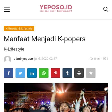
K Beauty & Lifestyle
Home
Manfaat Menjadi K-popers
Terms & Conditions
K-L:ifestyle
K Gigs
adminyeposo
Jul 6, 2022 02:37
0
1971
K-News
K Drama
K Music
K Food
Contact
Login