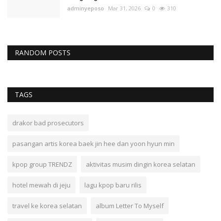
adminyeposo
Mar 31, 2026
0
310
RANDOM POSTS
TAGS
drakor bad prosecutors
pasangan artis korea baek jin hee dan yoon hyun min
kpop group TRENDZ
aktivitas musim dingin korea selatan
hotel mewah di jeju
lagu kpop baru rilis
travel ke korea selatan
album Letter To Myself