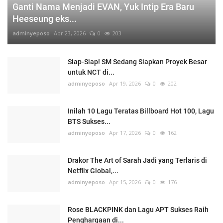
Ganti Nama Menjadi EVAN, Yuk Intip Era Baru
Heeseung eks...
adminyeposo
Apr 23, 2026
0
203
Siap-Siap! SM Sedang Siapkan Proyek Besar
untuk NCT di...
adminyeposo
Apr 19, 2026
0
202
Inilah 10 Lagu Teratas Billboard Hot 100, Lagu
BTS Sukses...
adminyeposo
Apr 17, 2026
0
162
Drakor The Art of Sarah Jadi yang Terlaris di
Netflix Global,...
adminyeposo
Apr 15, 2026
0
176
Rose BLACKPINK dan Lagu APT Sukses Raih
Penghargaan di...