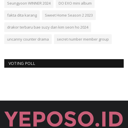
Seungyoon WINNER 2024
DO EXO mini album
fakta dita karang
Sweet Home Season 2 2023
drakor terbaru bae suzy dan kim seon ho 2024
uncanny counter drama
secret number member group
VOTING POLL